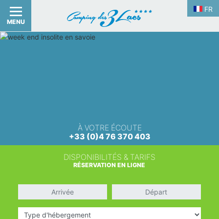
FR
MENU
À VOTRE ÉCOUTE
+33 (0)4 76 370 403
DISPONIBILITÉS & TARIFS
RÉSERVATION EN LIGNE
Arrivée
Départ
Type d'hébergement