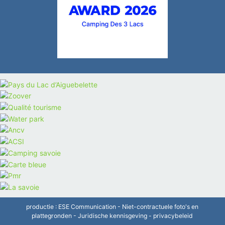
productie :
ESE Communication
- Niet-contractuele foto's en
plattegronden -
Juridische kennisgeving
-
privacybeleid