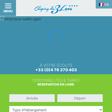
FR
MENU
À VOTRE ÉCOUTE
+33 (0)4 76 370 403
DISPONIBILITÉS & TARIFS
RÉSERVATION EN LIGNE
Arrivée
Départ
Type d'hébergement